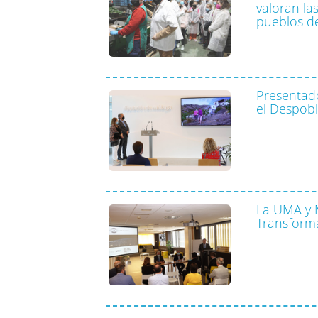
valoran la
pueblos de
Presentado
el Despob
La UMA y 
Transforma