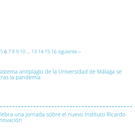
5
6
7
8
9
10
...
13
14
15
16
siguiente ››
 sistema antiplagio de la Universidad de Málaga se
 tras la pandemia
ebra una jornada sobre el nuevo Instituto Ricardo
nnovación