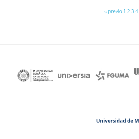
‹‹ previo
1
2
3
4
Universidad de Má