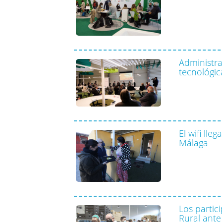
Administr
tecnológic
El wifi ll
Málaga
Los partic
Rural ante