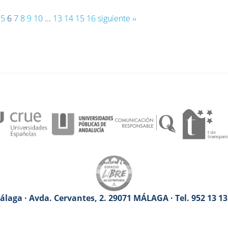
5
6
7
8
9
10
...
13
14
15
16
siguiente ››
laga · Avda. Cervantes, 2. 29071 MÁLAGA · Tel. 952 13 1