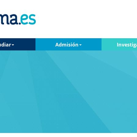
udiar
Admisión
Investig