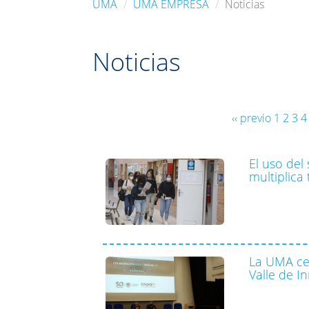
UMA
UMA EMPRESA
Noticias
Noticias
‹‹ previo
1
2
3
4
El uso del
multiplica
La UMA cel
Valle de I