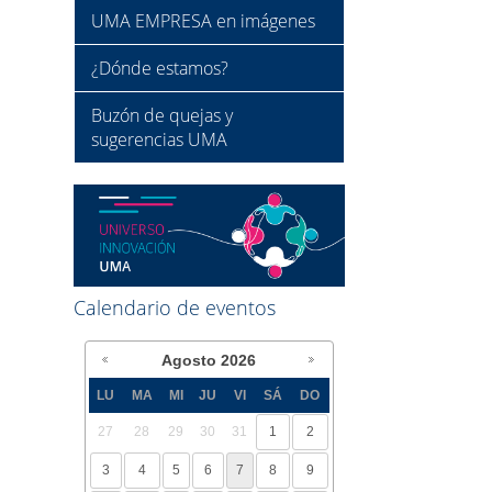
UMA EMPRESA en imágenes
¿Dónde estamos?
Buzón de quejas y
sugerencias UMA
Calendario de eventos
Agosto
2026
LU
MA
MI
JU
VI
SÁ
DO
27
28
29
30
31
1
2
3
4
5
6
7
8
9