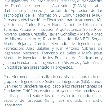
investigadores Fco. José Sánchez Pacheco y Alicia Saavedra
de Diseño de Interfaces Avanzados (DIANA); Isabel
Barbancho y Lorenzo J. Tardón de Aplicación de las
Tecnologías de la Información y Comunicaciones (ATIC);
Fernando Vidal Verdú de Electrónica para Instrumentación
y Sistemas; Carlos Rosa y Nuria Nebot de Urbanismo,
Turismo, Paisaje e innovación Arquitectónica; Sonia Ríos-
Moyano, Leticia Crespillo, Javier González y María Alonso
de Historia del Arte; Ricardo Ron de UMA-BCI; Sergio
Martín Béjar y Carolina Bermudo de Ingeniería de
Fabricación; Alex Bataller y Juan Antonio Cabrera de
Ingeniería Mecánica; Francisco de Sales y María Jesús
Martín de Ingeniería de los Procesos de Fabricación; y
Juanma Gandarias de Ingeniería de Sistemas y Automática.
En total se han presentado 11 proyectos.
Posteriormente se ha realizado una visita al laboratorio del
grupo de Ingeniería de Sistemas Integrados (ISIS), donde
Juan Pedro Bandera ha explicado a los representantes de
Fundación ONCE los distintos proyectos relacionados con
la discapacidad sobre los que están trabajando en su
espacio de pruebas (living lab) montado en dicho
laboratorio.