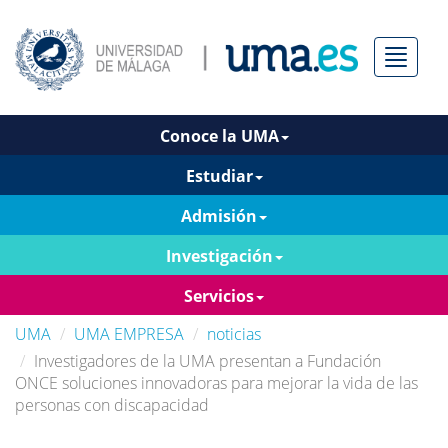
Menú
Conoce la UMA
Estudiar
Admisión
Investigación
Servicios
UMA
UMA EMPRESA
noticias
Investigadores de la UMA presentan a Fundación
ONCE soluciones innovadoras para mejorar la vida de las
personas con discapacidad