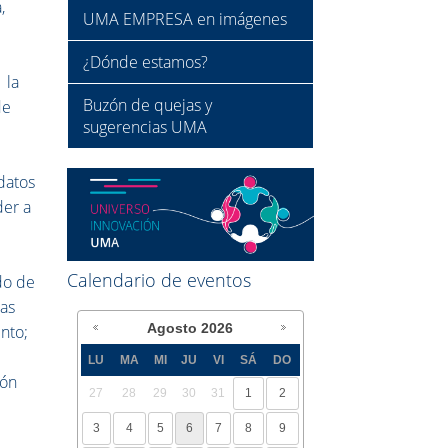
,
UMA EMPRESA en imágenes
¿Dónde estamos?
 la
Buzón de quejas y
de
sugerencias UMA
datos
der a
Calendario de eventos
do de
cas
Agosto
2026
ento;
LU
MA
MI
JU
VI
SÁ
DO
ión
27
28
29
30
31
1
2
3
4
5
6
7
8
9