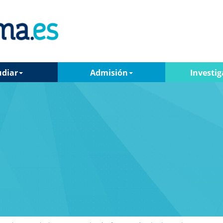
udiar
Admisión
Investig