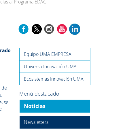
racias al Programa EDAG
orado
Equipo UMA EMPRESA
Universo Innovación UMA
Ecosistemas Innovación UMA
s de
Menú destacado
,
e, se
Noticias
da
Newsletters