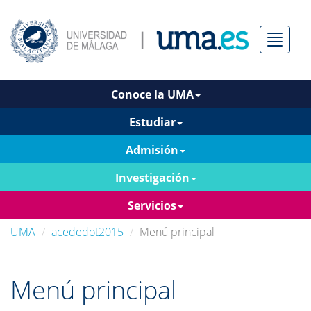
Menú
Conoce la UMA
Estudiar
Admisión
Investigación
Servicios
UMA
acededot2015
Menú principal
Menú principal