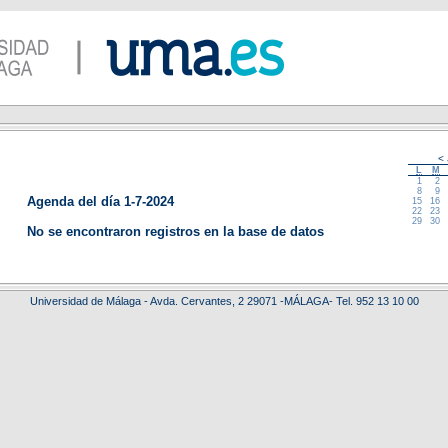
<
L
M
1
2
8
9
Agenda del día 1-7-2024
15
16
22
23
29
30
No se encontraron registros en la base de datos
Universidad de Málaga - Avda. Cervantes, 2 29071 -MÁLAGA- Tel. 952 13 10 00