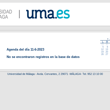
<
J
L
M
29
30
5
6
Agenda del día 11-6-2023
12
13
19
20
26
27
No se encontraron registros en la base de datos
Universidad de Málaga - Avda. Cervantes, 2 29071 -MÁLAGA- Tel. 952 13 10 00