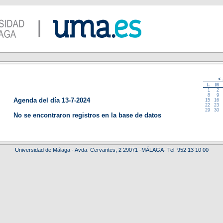
<
L
M
1
2
8
9
Agenda del día 13-7-2024
15
16
22
23
29
30
No se encontraron registros en la base de datos
Universidad de Málaga - Avda. Cervantes, 2 29071 -MÁLAGA- Tel. 952 13 10 00