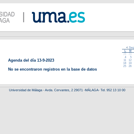
<
Sep
L
M
28
29
4
5
Agenda del día 13-9-2023
11
12
18
19
25
26
No se encontraron registros en la base de datos
Universidad de Málaga - Avda. Cervantes, 2 29071 -MÁLAGA- Tel. 952 13 10 00