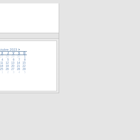
tubre 2023
>
X
J
V
S
D
27
28
29
30
1
4
5
6
7
8
11
12
13
14
15
18
19
20
21
22
25
26
27
28
29
1
2
3
4
5