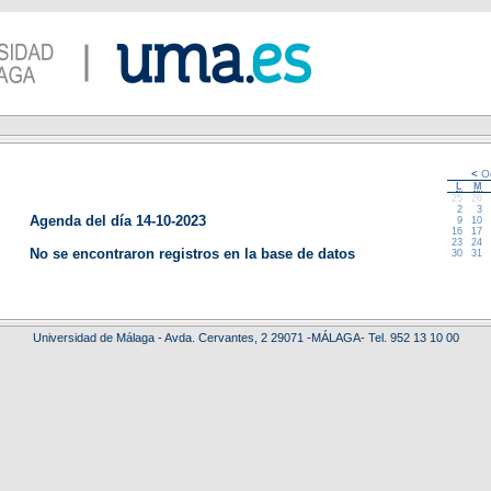
<
Oc
L
M
25
26
2
3
Agenda del día 14-10-2023
9
10
16
17
23
24
No se encontraron registros en la base de datos
30
31
Universidad de Málaga - Avda. Cervantes, 2 29071 -MÁLAGA- Tel. 952 13 10 00