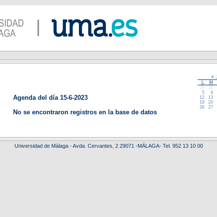
<
J
L
M
29
30
5
6
Agenda del día 15-6-2023
12
13
19
20
26
27
No se encontraron registros en la base de datos
Universidad de Málaga - Avda. Cervantes, 2 29071 -MÁLAGA- Tel. 952 13 10 00