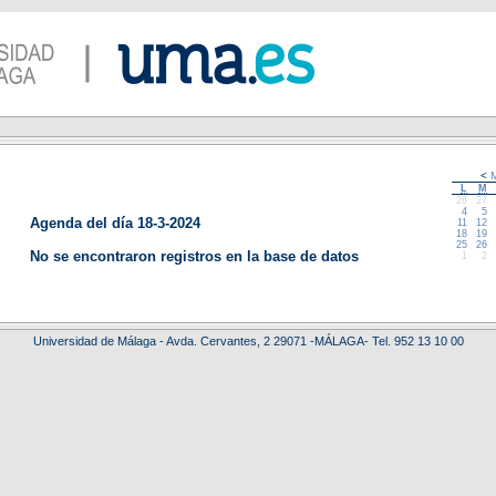
<
M
L
M
26
27
4
5
Agenda del día 18-3-2024
11
12
18
19
25
26
No se encontraron registros en la base de datos
1
2
Universidad de Málaga - Avda. Cervantes, 2 29071 -MÁLAGA- Tel. 952 13 10 00