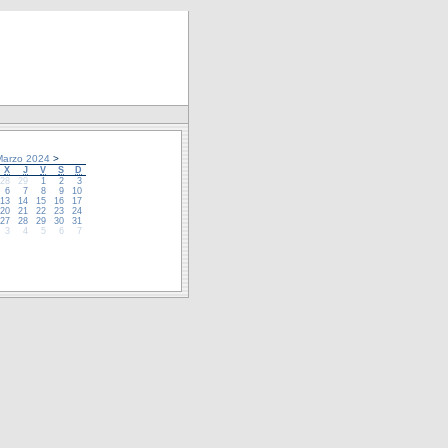
arzo 2024
>
X
J
V
S
D
28
29
1
2
3
6
7
8
9
10
13
14
15
16
17
20
21
22
23
24
27
28
29
30
31
3
4
5
6
7