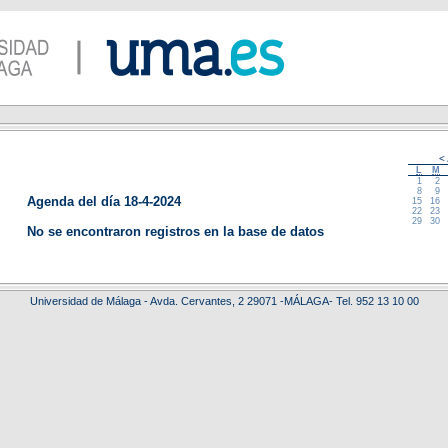
<
L
M
1
2
8
9
Agenda del día 18-4-2024
15
16
22
23
29
30
No se encontraron registros en la base de datos
Universidad de Málaga - Avda. Cervantes, 2 29071 -MÁLAGA- Tel. 952 13 10 00