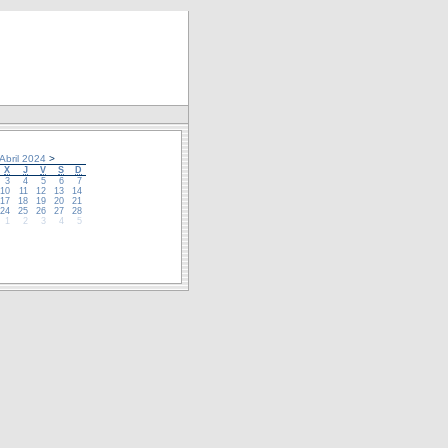
Abril 2024
>
X
J
V
S
D
3
4
5
6
7
10
11
12
13
14
17
18
19
20
21
24
25
26
27
28
1
2
3
4
5