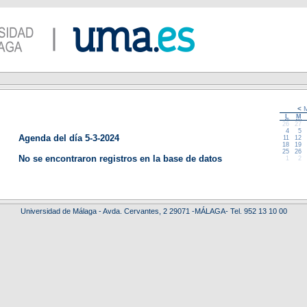
<
M
L
M
26
27
4
5
Agenda del día 5-3-2024
11
12
18
19
25
26
No se encontraron registros en la base de datos
1
2
Universidad de Málaga - Avda. Cervantes, 2 29071 -MÁLAGA- Tel. 952 13 10 00