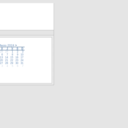
arzo 2024
>
X
J
V
S
D
28
29
1
2
3
6
7
8
9
10
13
14
15
16
17
20
21
22
23
24
27
28
29
30
31
3
4
5
6
7