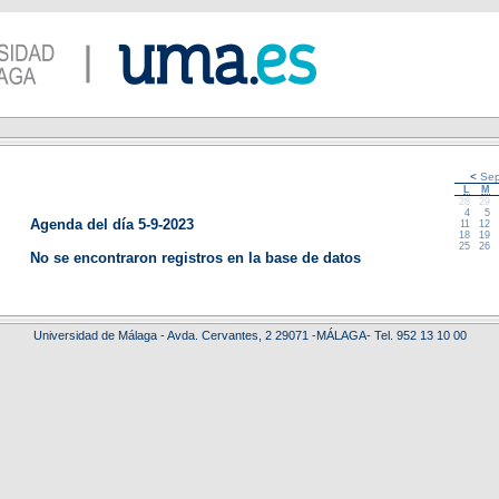
<
Sep
L
M
28
29
4
5
Agenda del día 5-9-2023
11
12
18
19
25
26
No se encontraron registros en la base de datos
Universidad de Málaga - Avda. Cervantes, 2 29071 -MÁLAGA- Tel. 952 13 10 00