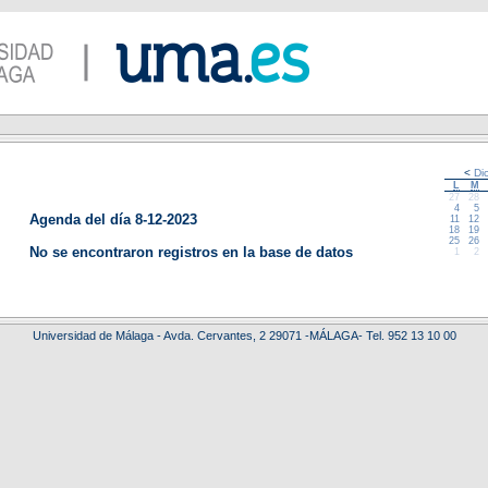
<
Di
L
M
27
28
4
5
Agenda del día 8-12-2023
11
12
18
19
25
26
No se encontraron registros en la base de datos
1
2
Universidad de Málaga - Avda. Cervantes, 2 29071 -MÁLAGA- Tel. 952 13 10 00