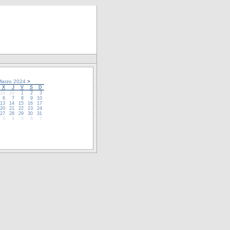
arzo 2024
>
X
J
V
S
D
28
29
1
2
3
6
7
8
9
10
13
14
15
16
17
20
21
22
23
24
27
28
29
30
31
3
4
5
6
7