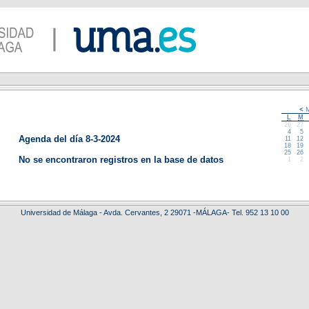
<
M
L
M
26
27
4
5
Agenda del día 8-3-2024
11
12
18
19
25
26
No se encontraron registros en la base de datos
1
2
Universidad de Málaga - Avda. Cervantes, 2 29071 -MÁLAGA- Tel. 952 13 10 00