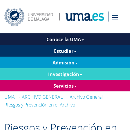
Menú
Conoce la UMA
Estudiar
Admisión
Investigación
Servicios
UMA
→
ARCHIVO GENERAL
→
Archivo General
→
Riesgos y Prevención en el Archivo
Riesgos y Prevención en