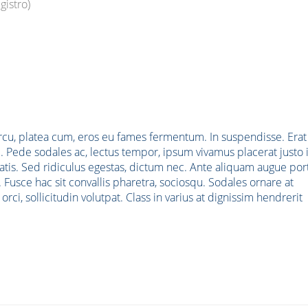
gistro)
rcu, platea cum, eros eu fames fermentum. In suspendisse. Erat
. Pede sodales ac, lectus tempor, ipsum vivamus placerat justo 
tis. Sed ridiculus egestas, dictum nec. Ante aliquam augue por
usce hac sit convallis pharetra, sociosqu. Sodales ornare at
ci, sollicitudin volutpat. Class in varius at dignissim hendrerit