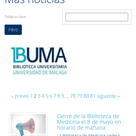
Palabra clave:
‹‹ previo
1
2
3
4
5
6
7
8
9
...
78
79
80
81
siguiente ››
Cierre de la Biblioteca de
Medicina el 8 de mayo en
horario de mañana
La Biblioteca de Medicina cederá