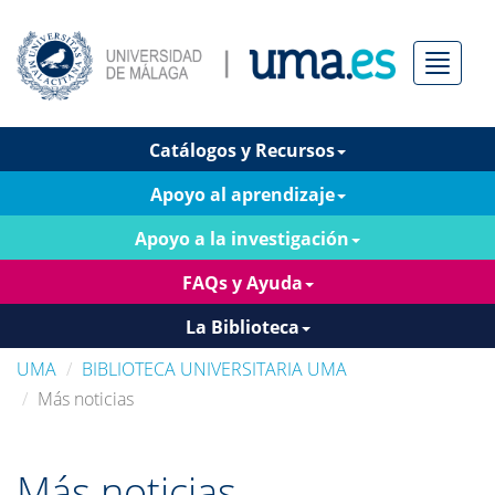
Menú
Catálogos y Recursos
Apoyo al aprendizaje
Apoyo a la investigación
FAQs y Ayuda
La Biblioteca
UMA
BIBLIOTECA UNIVERSITARIA UMA
Más noticias
Más noticias