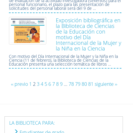
de evaluación de la actividad investigadora (sexenios) para el
personal funcionario, el plazo para las presentación de
solicitudes del personal laboral será del 9 de …
Exposición bibliográfica en
la Biblioteca de Ciencias
de la Educación con
motivo del Día
Internacional de la Mujer y
la Niña en la Ciencia
Con motivo del Día Internacional de la Mujer y la Niña en la
Ciencia (11 de febrero), la Biblioteca de Ciencias de la
Educación presenta una selección temática de libros …
‹‹ previo
1
2
3
4
5
6
7
8
9
...
78
79
80
81
siguiente ››
LA BIBLIOTECA PARA:
Estudiantes de grado