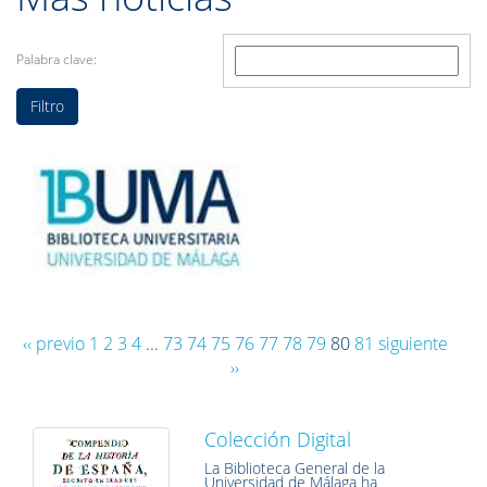
Palabra clave:
‹‹ previo
1
2
3
4
...
73
74
75
76
77
78
79
80
81
siguiente
››
Colección Digital
La Biblioteca General de la
Universidad de Málaga ha