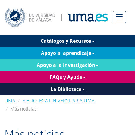
Menú
Catálogos y Recursos
Apoyo al aprendizaje
Apoyo a la investigación
FAQs y Ayuda
La Biblioteca
UMA
BIBLIOTECA UNIVERSITARIA UMA
Más noticias
Más noticias