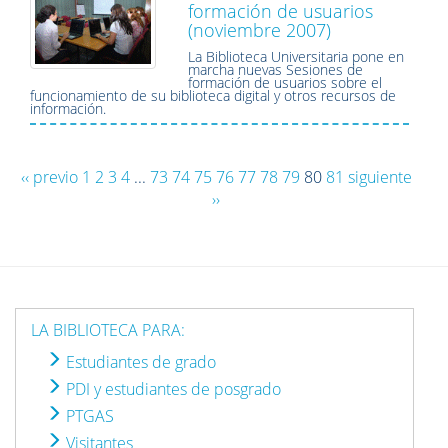
formación de usuarios
(noviembre 2007)
La Biblioteca Universitaria pone en
marcha nuevas Sesiones de
formación de usuarios sobre el
funcionamiento de su biblioteca digital y otros recursos de
información.
‹‹ previo
1
2
3
4
...
73
74
75
76
77
78
79
80
81
siguiente
››
LA BIBLIOTECA PARA:
Estudiantes de grado
PDI y estudiantes de posgrado
PTGAS
Visitantes