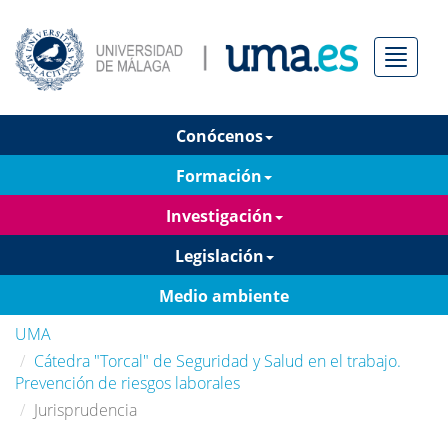
Menú
Conócenos
Formación
Investigación
Legislación
Medio ambiente
UMA
Cátedra "Torcal" de Seguridad y Salud en el trabajo.
Prevención de riesgos laborales
Jurisprudencia