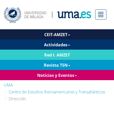
Menú
CEIT-AMZET
Actividades
Red I. AMZET
Revista TSN
Noticias y Eventos
UMA
Centro de Estudios Iberoamericanos y Transatlánticos
Dirección