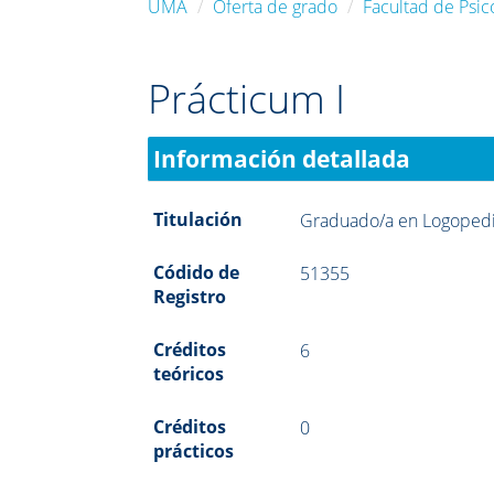
UMA
Oferta de grado
Facultad de Psic
Prácticum I
Información detallada
Titulación
Graduado/a en Logoped
Códido de
51355
Registro
Créditos
6
teóricos
Créditos
0
prácticos