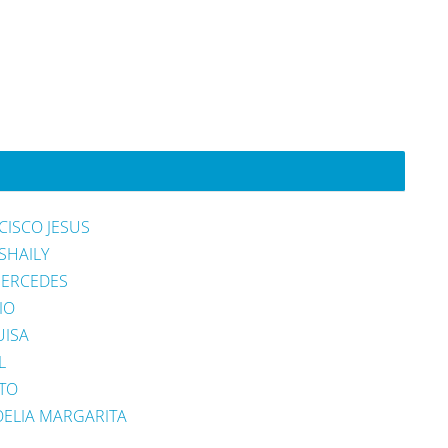
CISCO JESUS
SHAILY
MERCEDES
IO
UISA
L
RTO
ELIA MARGARITA