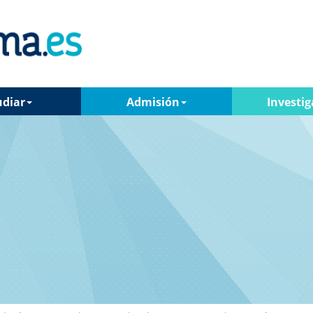
udiar
Admisión
Investig