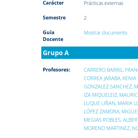
Carácter
Prácticas externas
Semestre
2
Guía
Mostrar documento
Docente
Grupo A
Profesores:
CARRERO BARRIL, FRAN
CORREA JARABA, KENIA 
GONZALEZ SANCHEZ, 
IZA MIQUELEIZ, MAURIC
LUQUE LIÑAN, MARIA L
LÓPEZ ZAMORA, MIGUE
MEGIAS ROBLES, ALBE
MORENO MARTINEZ, NO