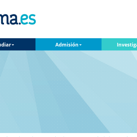
udiar
Admisión
Investig