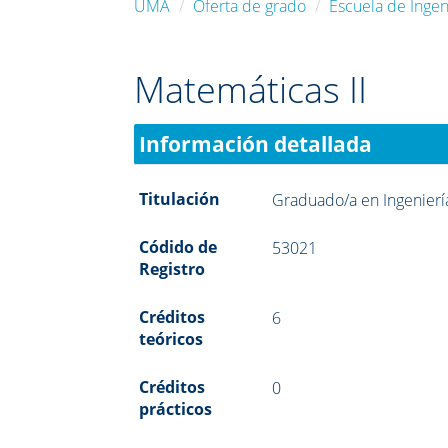
UMA
Oferta de grado
Escuela de Ingeni
Matemáticas II
Información detallada
Titulación
Graduado/a en Ingeniería
Códido de
53021
Registro
Créditos
6
teóricos
Créditos
0
prácticos