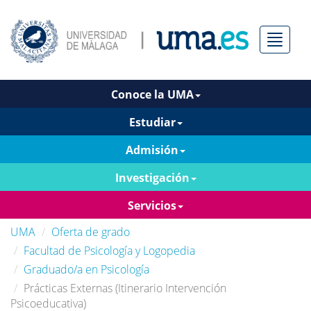
Menú
Conoce la UMA
Estudiar
Admisión
Investigación
Servicios
UMA
Oferta de grado
Facultad de Psicología y Logopedia
Graduado/a en Psicología
Prácticas Externas (Itinerario Intervención
Psicoeducativa)