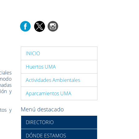
INICIO
Huertos UMA
iales
 modo
Actividades Ambientales
onadas
ión y
Aparcamientos UMA
Menú destacado
tos y
DIRECTORIO
DÓNDE ESTAMOS