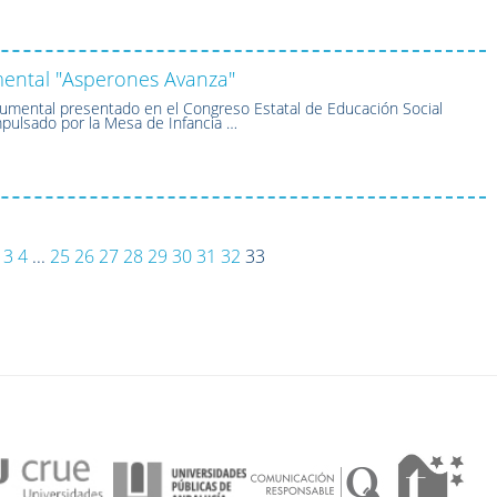
ental "Asperones Avanza"
mental presentado en el Congreso Estatal de Educación Social
mpulsado por la Mesa de Infancia …
3
4
...
25
26
27
28
29
30
31
32
33