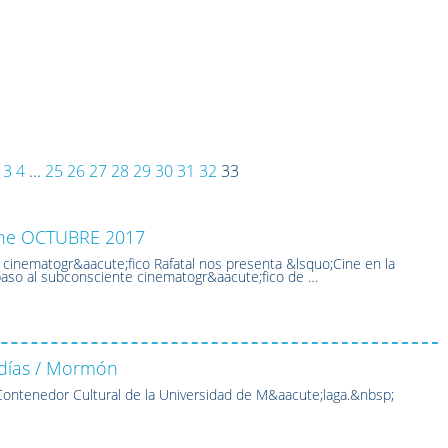
3
4
...
25
26
27
28
29
30
31
32
33
ine OCTUBRE 2017
r cinematogr&aacute;fico Rafatal nos presenta &lsquo;Cine en la
aso al subconsciente cinematogr&aacute;fico de …
 días / Mormón
ontenedor Cultural de la Universidad de M&aacute;laga.&nbsp;