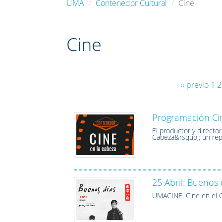
UMA
Contenedor Cultural
Cine
Cine
‹‹ previo
1
2
Programación C
El productor y directo
Cabeza&rsquo;; un rep
25 Abril: Buenos
UMACINE. Cine en el C