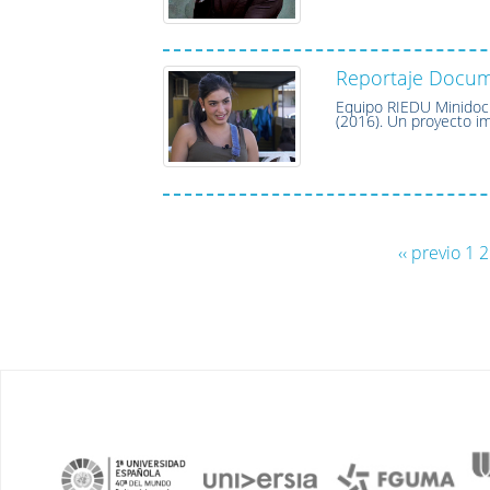
Reportaje Docum
Equipo RIEDU Minidocu
(2016). Un proyecto i
‹‹ previo
1
2