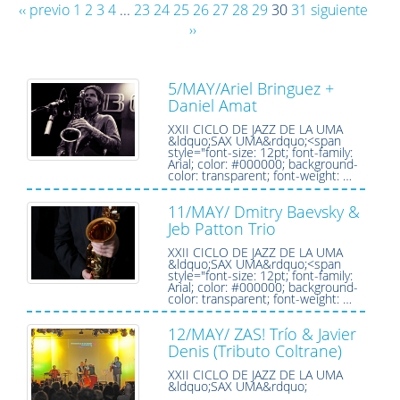
‹‹ previo
1
2
3
4
...
23
24
25
26
27
28
29
30
31
siguiente
››
5/MAY/Ariel Bringuez +
Daniel Amat
XXII CICLO DE JAZZ DE LA UMA
&ldquo;SAX UMA&rdquo;<span
style="font-size: 12pt; font-family:
Arial; color: #000000; background-
color: transparent; font-weight: …
11/MAY/ Dmitry Baevsky &
Jeb Patton Trio
XXII CICLO DE JAZZ DE LA UMA
&ldquo;SAX UMA&rdquo;<span
style="font-size: 12pt; font-family:
Arial; color: #000000; background-
color: transparent; font-weight: …
12/MAY/ ZAS! Trío & Javier
Denis (Tributo Coltrane)
XXII CICLO DE JAZZ DE LA UMA
&ldquo;SAX UMA&rdquo;