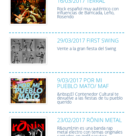
16/03/2017 TERRAL
Rock español muy auténtico con
influencias de Barricada, Leño,
Rosendo
29/03/2017 FIRST SWING
Vente a la gran fiesta del Swing
9/03/2017 POR MI
PUEBLO MATO/ MAF
&nbsp;El Contenedor Cultural te
devuelve a las fiestas de tu pueblo
querido
23/02/2017 RÖNIN METAL
R&ouml;nin es una banda rap
metal electro con temas originales
cantados en ingl&eacute;s