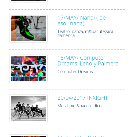
17/MAY/ Nanai ( de
eso...nada)
Teatro, danza, m&uacute;sica
flamenca
18/MAY/ Computer
Dreams. Leño y Palmera
Computer Dreams
20/04/2017 INXIGHT
Metal mel&oacute;dico