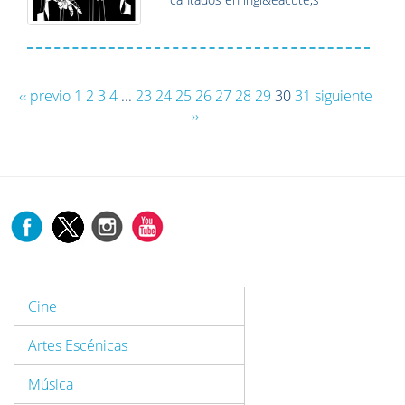
‹‹ previo
1
2
3
4
...
23
24
25
26
27
28
29
30
31
siguiente
››
Cine
Artes Escénicas
Música