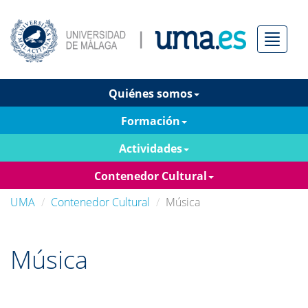
Menú
Quiénes somos
Formación
Actividades
Contenedor Cultural
UMA
Contenedor Cultural
Música
Música