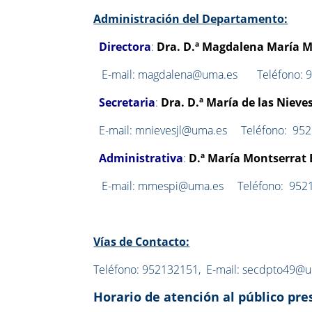
Administración del Departamento:
Directora
:
Dra. D.ª Magdalena María M
E-mail: magdalena@uma.es
Teléfono: 
Secretaria
:
Dra. D.ª María de las Nieve
E-mail: mnievesjl@uma.es
Teléfono:
952
Administrativa
:
D.ª María Montserrat E
E-mail: mmespi@uma.es
Teléfono:
952
Vías de Contacto:
Teléfono: 952132151, E-mail: secdpto49@
Horario de atención al público pre