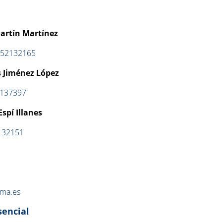
artín Martínez
952132165
s Jiménez López
137397
spí Illanes
132151
uma.es
sencial