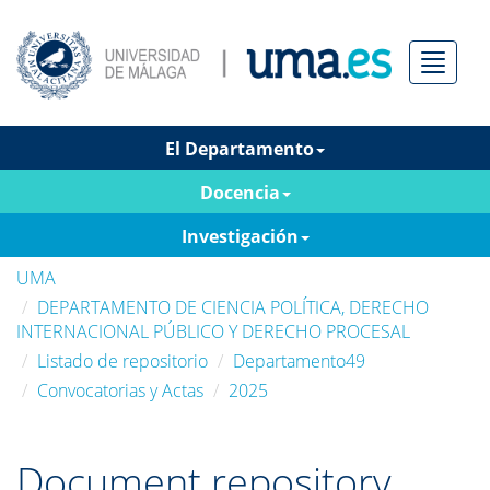
Menú
El Departamento
Docencia
Investigación
UMA
DEPARTAMENTO DE CIENCIA POLÍTICA, DERECHO
INTERNACIONAL PÚBLICO Y DERECHO PROCESAL
Listado de repositorio
Departamento49
Convocatorias y Actas
2025
Document repository