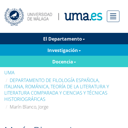
Menú
El Departamento
Investigación
Docencia
UMA
DEPARTAMENTO DE FILOLOGÍA ESPAÑOLA,
ITALIANA, ROMÁNICA, TEORÍA DE LA LITERATURA Y
LITERATURA COMPARADA Y CIENCIAS Y TÉCNICAS
HISTORIOGRÁFICAS
Marín Blanco, Jorge