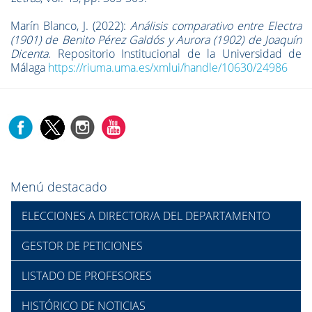
Marín Blanco, J. (2022):
Análisis comparativo entre Electra
(1901) de Benito Pérez Galdós y Aurora (1902) de Joaquín
Dicenta
. Repositorio Institucional de la Universidad de
Málaga
https://riuma.uma.es/xmlui/handle/10630/24986
Menú destacado
ELECCIONES A DIRECTOR/A DEL DEPARTAMENTO
GESTOR DE PETICIONES
LISTADO DE PROFESORES
HISTÓRICO DE NOTICIAS