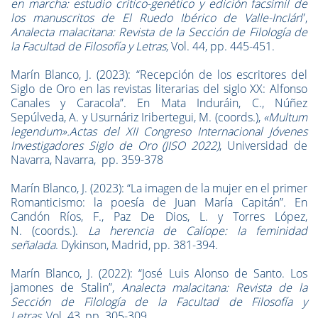
en marcha: estudio crítico-genético y edición facsímil de
los manuscritos de El Ruedo Ibérico de Valle-Inclán
”,
Analecta malacitana: Revista de la Sección de Filología de
la Facultad de Filosofía y Letras
, Vol. 44, pp. 445-451.
Marín Blanco, J. (2023): “Recepción de los escritores del
Siglo de Oro en las revistas literarias del siglo XX: Alfonso
Canales y Caracola”. En Mata Induráin, C., Núñez
Sepúlveda, A. y Usurnáriz Iribertegui, M. (coords.),
«Multum
legendum».Actas del XII Congreso Internacional Jóvenes
Investigadores Siglo de Oro (JISO 2022)
, Universidad de
Navarra, Navarra, pp. 359-378
Marín Blanco, J. (2023): “La imagen de la mujer en el primer
Romanticismo: la poesía de Juan María Capitán”. En
Candón Ríos, F., Paz De Dios, L. y Torres López,
N. (coords.).
La herencia de Calíope: la feminidad
señalada
. Dykinson, Madrid, pp. 381-394.
Marín Blanco, J. (2022): “José Luis Alonso de Santo. Los
jamones de Stalin”,
Analecta malacitana: Revista de la
Sección de Filología de la Facultad de Filosofía y
Letras
, Vol. 43, pp. 305-309.