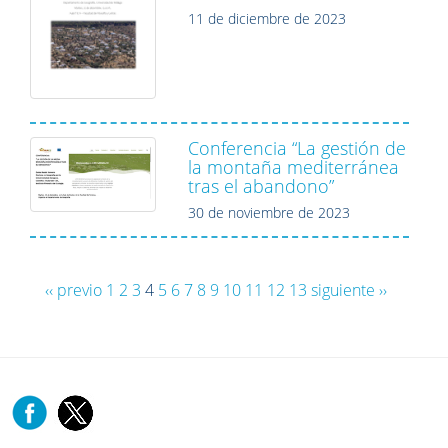
11 de diciembre de 2023
Conferencia “La gestión de
la montaña mediterránea
tras el abandono”
30 de noviembre de 2023
‹‹ previo
1
2
3
4
5
6
7
8
9
10
11
12
13
siguiente ››