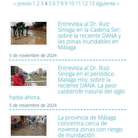
‹‹ previo
1
2
3
4
5
6
7
8
9
10
11
12
13
siguiente ››
Entrevista al Dr. Ruiz
Sinoga en la Cadena Ser,
sobre la reciente DANA y
las zonas inundables en
Málaga
5 de noviembre de 2024
Entrevista al Dr. Ruiz
Sinoga en el periódico
Malaga Hoy, sobre la
reciente DANA. La peor
catástrofe natural del siglo
hasta ahora.
5 de noviembre de 2024
La provincia de Málaga
concentra cerca de
noventa zonas con riesgo
de inundación