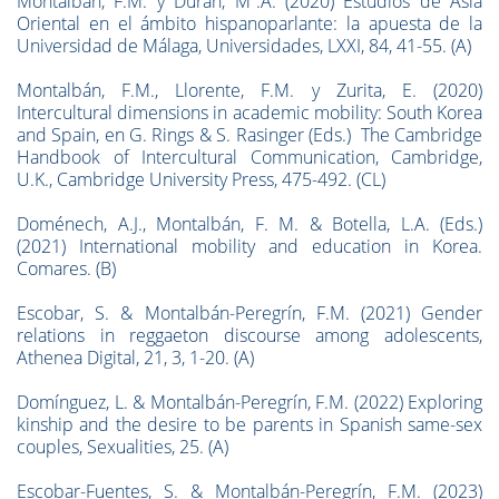
Montalbán, F.M. y Durán, Mª.A. (2020) Estudios de Asia
Oriental en el ámbito hispanoparlante: la apuesta de la
Universidad de Málaga, Universidades, LXXI, 84, 41-55. (A)
Montalbán, F.M., Llorente, F.M. y Zurita, E. (2020)
Intercultural dimensions in academic mobility: South Korea
and Spain, en G. Rings & S. Rasinger (Eds.) The Cambridge
Handbook of Intercultural Communication, Cambridge,
U.K., Cambridge University Press, 475-492. (CL)
Doménech, A.J., Montalbán, F. M. & Botella, L.A. (Eds.)
(2021) International mobility and education in Korea.
Comares. (B)
Escobar, S. & Montalbán-Peregrín, F.M. (2021) Gender
relations in reggaeton discourse among adolescents,
Athenea Digital, 21, 3, 1-20. (A)
Domínguez, L. & Montalbán-Peregrín, F.M. (2022) Exploring
kinship and the desire to be parents in Spanish same-sex
couples, Sexualities, 25. (A)
Escobar-Fuentes, S. & Montalbán-Peregrín, F.M. (2023)