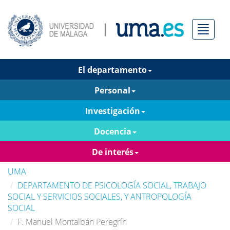
Menú
El departamento
Personal
Investigación
Docencia
De interés
UMA
DEPARTAMENTO DE PSICOLOGÍA SOCIAL, TRABAJO
SOCIAL Y SERVICIOS SOCIALES, Y ANTROPOLOGÍA
SOCIAL
F. Manuel Montalbán Peregrín