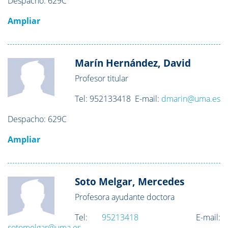
Despacho:
629C
Ampliar
Marín Hernández, David
Profesor titular
Tel: 952133418 E-mail:
dmarin@uma.es
Despacho:
629C
Ampliar
Soto Melgar, Mercedes
Profesora ayudante doctora
Tel:
95213418
E-mail:
sotomelgar@uma.es