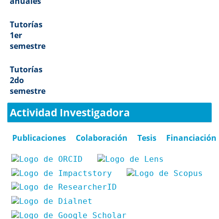
anuales
Tutorías
1er
semestre
Tutorías
2do
semestre
Actividad Investigadora
Publicaciones
Colaboración
Tesis
Financiación