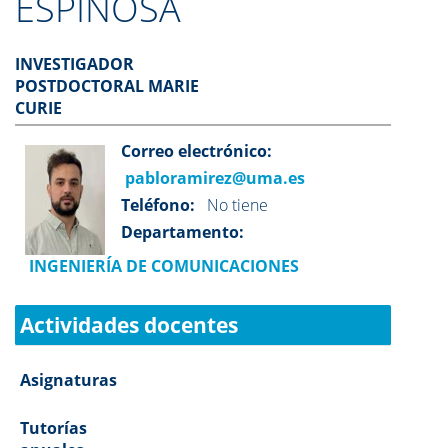
ESPINOSA
INVESTIGADOR
POSTDOCTORAL MARIE
CURIE
Correo electrónico:
pabloramirez@uma.es
Teléfono:
No tiene
Departamento:
INGENIERÍA DE COMUNICACIONES
Actividades docentes
Asignaturas
Tutorías