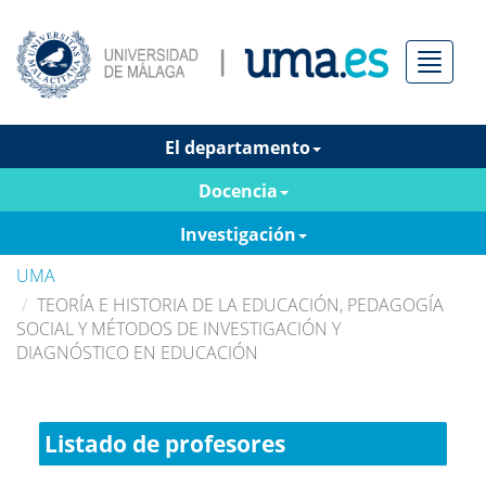
Menú
El departamento
Docencia
Investigación
UMA
TEORÍA E HISTORIA DE LA EDUCACIÓN, PEDAGOGÍA
SOCIAL Y MÉTODOS DE INVESTIGACIÓN Y
DIAGNÓSTICO EN EDUCACIÓN
Listado de profesores