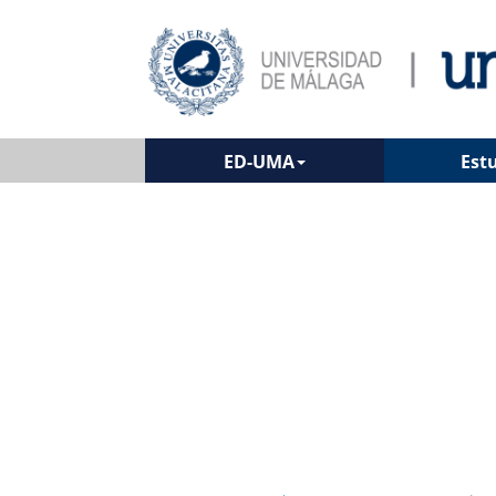
ED-UMA
Est