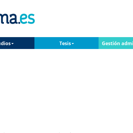
udios
Tesis
Gestión admi