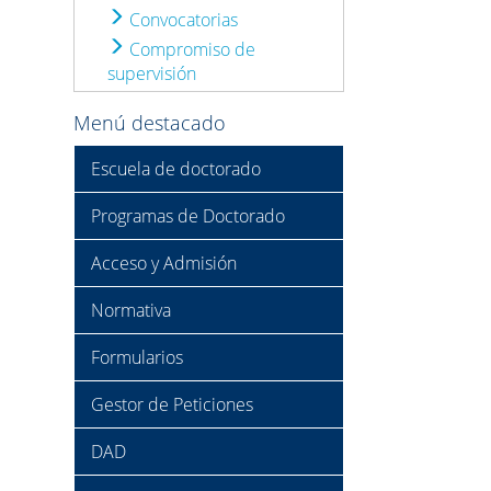
Convocatorias
Compromiso de
supervisión
Menú destacado
Escuela de doctorado
Programas de Doctorado
Acceso y Admisión
Normativa
Formularios
Gestor de Peticiones
DAD