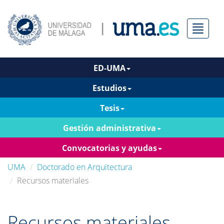
Menú
ED-UMA
Estudios
Tesis
Gestión administrativa
Convocatorias y ayudas
UMA
Doctorado en Arquitectura
Recursos materiales
Recursos materiales