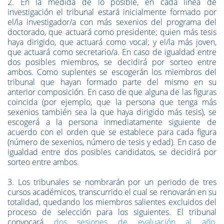
2. En la medida de lo posible, en cada línea de
investigación el tribunal estará inicialmente formado por
el/la investigador/a con más sexenios del programa del
doctorado, que actuará como presidente; quien más tesis
haya dirigido, que actuará como vocal; y el/la más joven,
que actuará como secretario/a. En caso de igualdad entre
dos posibles miembros, se decidirá por sorteo entre
ambos. Como suplentes se escogerán los miembros del
tribunal que hayan formado parte del mismo en su
anterior composición. En caso de que alguna de las figuras
coincida (por ejemplo, que la persona que tenga más
sexenios también sea la que haya dirigido más tesis), se
escogerá a la persona inmediatamente siguiente de
acuerdo con el orden que se establece para cada figura
(número de sexenios, número de tesis y edad). En caso de
igualdad entre dos posibles candidatos, se decidirá por
sorteo entre ambos.
3. Los tribunales se nombrarán por un periodo de tres
cursos académicos, transcurrido el cual se renovarán en su
totalidad, quedando los miembros salientes excluidos del
proceso de selección para los siguientes. El tribunal
convocará
dos sesiones de evaluación al año
,