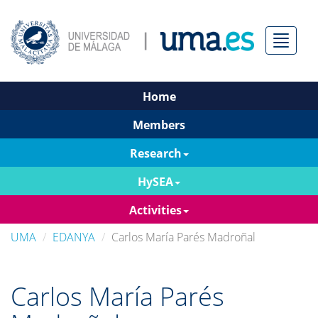
Menú
Home
Members
Research
HySEA
Activities
UMA
EDANYA
Carlos María Parés Madroñal
Carlos María Parés