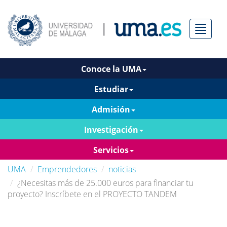
Menú
Conoce la UMA
Estudiar
Admisión
Investigación
Servicios
UMA
Emprendedores
noticias
¿Necesitas más de 25.000 euros para financiar tu
proyecto? Inscríbete en el PROYECTO TANDEM