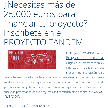
¿Necesitas más de
25.000 euros para
financiar tu proyecto?
Inscríbete en el
PROYECTO TANDEM
El Proyecto “TANDEM” es un
Programa Formativo
dirigido a los emprendedores y
empresas malagueñas que
precisen de financiación para
desarrollar su actividad y que les aporte un conocimiento exhaustivo de su empresa y
los diferentes soportes en que se asienta su actividad, con el objetivo último de
generarles las competencias y habilidades necearias que les permita avanzar a una
Foros de
adecuada presentación de sus proyectos de financiación ante posibles
Inversión
.
Fecha publicación: 24/06/2014