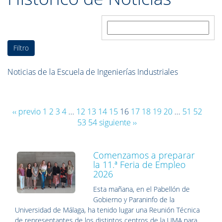
descripción es:
Noticias de la Escuela de Ingenierías Industriales
‹‹ previo
1
2
3
4
...
12
13
14
15
16
17
18
19
20
...
51
52
53
54
siguiente ››
Comenzamos a preparar
la 11.ª Feria de Empleo
2026
Esta mañana, en el Pabellón de
Gobierno y Paraninfo de la
Universidad de Málaga, ha tenido lugar una Reunión Técnica
de representantes de los distintos centros de la UMA para