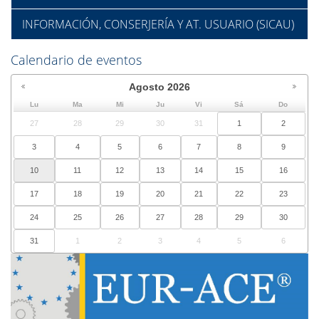
INFORMACIÓN, CONSERJERÍA Y AT. USUARIO (SICAU)
Calendario de eventos
Agosto
2026
Lu
Ma
Mi
Ju
Vi
Sá
Do
27
28
29
30
31
1
2
3
4
5
6
7
8
9
10
11
12
13
14
15
16
17
18
19
20
21
22
23
24
25
26
27
28
29
30
31
1
2
3
4
5
6