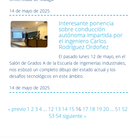
14 de mayo de 2025
Interesante ponencia
sobre conducción
autónoma impartida por
el ingeniero Carlos
Rodríguez Ordoñez
El pasado lunes 12 de mayo, en el
Salón de Grados A de la Escuela de Ingenierías Industriales,
nos esbozó un completo dibujo del estado actual y los
desafíos tecnológicos en este ámbito.
14 de mayo de 2025
‹‹ previo
1
2
3
4
...
12
13
14
15
16
17
18
19
20
...
51
52
53
54
siguiente ››