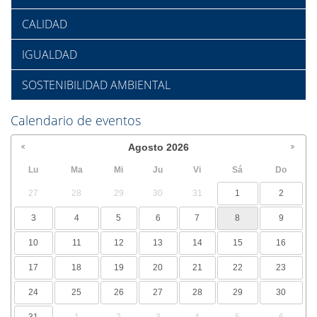
CALIDAD
IGUALDAD
SOSTENIBILIDAD AMBIENTAL
Calendario de eventos
Agosto
2026
Lu
Ma
Mi
Ju
Vi
Sá
Do
27
28
29
30
31
1
2
3
4
5
6
7
8
9
10
11
12
13
14
15
16
17
18
19
20
21
22
23
24
25
26
27
28
29
30