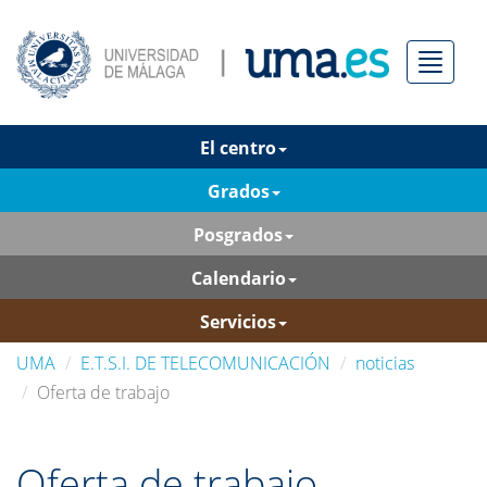
Menú
El centro
Grados
Posgrados
Calendario
Servicios
UMA
E.T.S.I. DE TELECOMUNICACIÓN
noticias
Oferta de trabajo
Oferta de trabajo