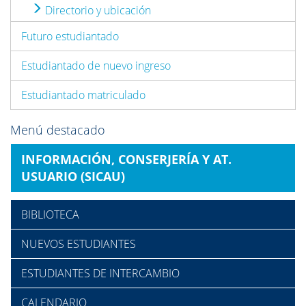
Directorio y ubicación
Futuro estudiantado
Estudiantado de nuevo ingreso
Estudiantado matriculado
Menú destacado
INFORMACIÓN, CONSERJERÍA Y AT.
USUARIO (SICAU)
BIBLIOTECA
NUEVOS ESTUDIANTES
ESTUDIANTES DE INTERCAMBIO
CALENDARIO