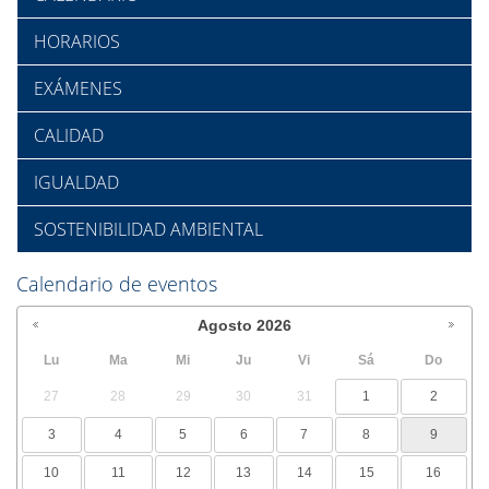
HORARIOS
EXÁMENES
CALIDAD
IGUALDAD
SOSTENIBILIDAD AMBIENTAL
Calendario de eventos
Agosto
2026
Lu
Ma
Mi
Ju
Vi
Sá
Do
27
28
29
30
31
1
2
3
4
5
6
7
8
9
10
11
12
13
14
15
16