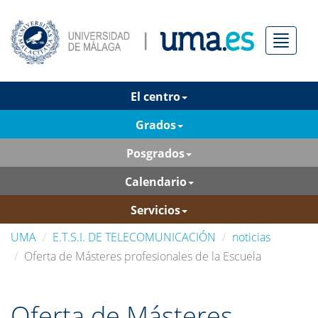
Menú
El centro
Grados
Posgrados
Calendario
Servicios
UMA
E.T.S.I. DE TELECOMUNICACIÓN
noticias
Oferta de Másteres profesionales de la Escuela
Oferta de Másteres