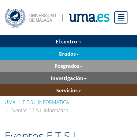
Menú
El centro
Grados
Posgrados
Investigación
Servicios
UMA
E.T.S.I. INFORMÁTICA
Eventos E.T.S.I. Informática
Eventos E.T.S.I.