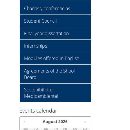
Charlas y conferencias
Student Council
Final year dissertation
Internships
Modules offered in English
Agreements of the Shool
Board
Sostenibilidad
Medioambiental
Events calendar
August
2026
MO
TU
WE
TH
FR
SA
SU