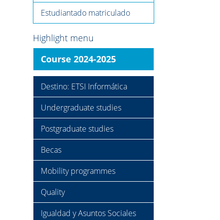
Estudiantado matriculado
Highlight menu
Course 2024-2025
Destino: ETSI Informática
Undergraduate studies
Postgraduate studies
Becas
Mobility programmes
Quality
Igualdad y Asuntos Sociales