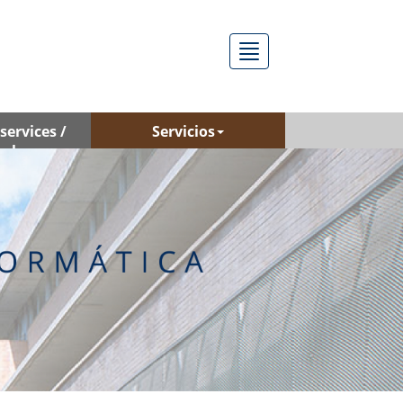
Menú
services /
Servicios
rch