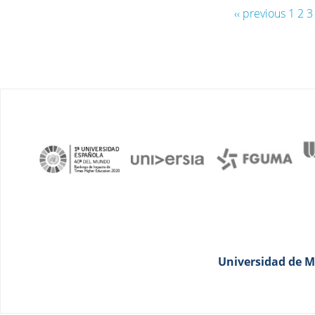
‹‹ previous
1
2
3
Universidad de Má