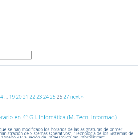
4
...
19
20
21
22
23
24
25
26
27
next ››
ario en 4º G.I. Infomática (M. Tecn. Informac.)
ue se han modificado los horarios de las asignaturas de primer
inistración de Sistemas Operativos", "Tecnología de los Sistemas de
 "Diseño y Evaluación de Infraestructuras Informáticas"