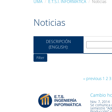
UMA
E.T.S.I. INFORMÁTICA
Noticias
Noticias
DESCRIPCIÓN
(ENGLISH):
‹‹ previous
1
2
3
Cambio hor
Nov. 7, 2014
Se comunica q
semestre "Adm
Producción" y