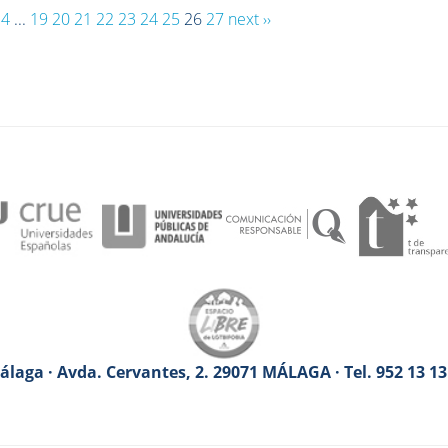
4
...
19
20
21
22
23
24
25
26
27
next ››
laga · Avda. Cervantes, 2. 29071 MÁLAGA · Tel. 952 13 1