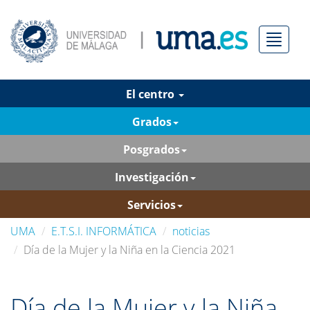
Menú
El centro
Grados
Posgrados
Investigación
Servicios
UMA
E.T.S.I. INFORMÁTICA
noticias
Día de la Mujer y la Niña en la Ciencia 2021
Día de la Mujer y la Niña