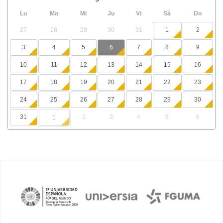
Lu
Ma
Mi
Ju
Vi
Sá
Do
27
28
29
30
31
1
2
3
4
5
6
7
8
9
10
11
12
13
14
15
16
17
18
19
20
21
22
23
24
25
26
27
28
29
30
31
2
3
4
5
6
1