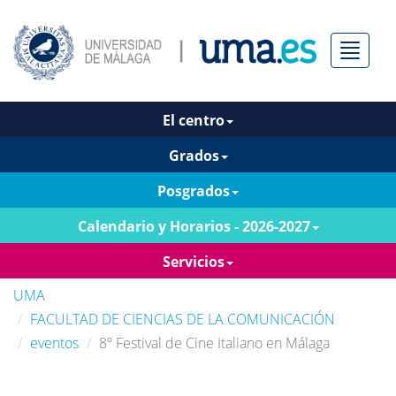
Menú
El centro
Grados
Posgrados
Calendario y Horarios - 2026-2027
Servicios
UMA
FACULTAD DE CIENCIAS DE LA COMUNICACIÓN
eventos
8º Festival de Cine Italiano en Málaga