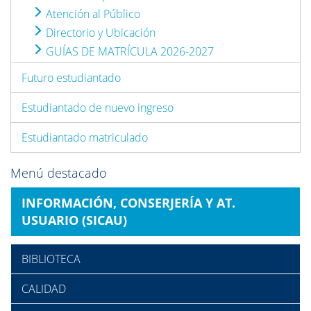
Atención al Público
Directorio y Ubicación
GUÍAS DE MATRÍCULA 2026-2027
Futuro estudiantado
Estudiantado de nuevo ingreso
Estudiantado matriculado
Menú destacado
INFORMACIÓN, CONSERJERÍA Y AT.
USUARIO (SICAU)
BIBLIOTECA
CALIDAD