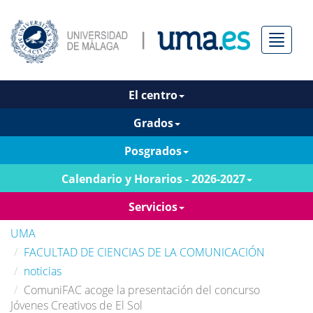
Menú
El centro
Grados
Posgrados
Calendario y Horarios - 2026-2027
Servicios
UMA
FACULTAD DE CIENCIAS DE LA COMUNICACIÓN
noticias
ComuniFAC acoge la presentación del concurso
Jóvenes Creativos de El Sol