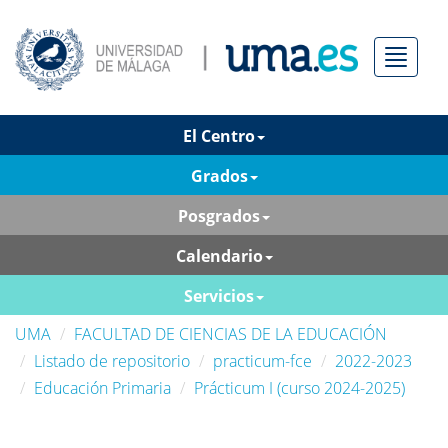
Menú
El Centro
Grados
Posgrados
Calendario
Servicios
UMA
FACULTAD DE CIENCIAS DE LA EDUCACIÓN
Listado de repositorio
practicum-fce
2022-2023
Educación Primaria
Prácticum I (curso 2024-2025)