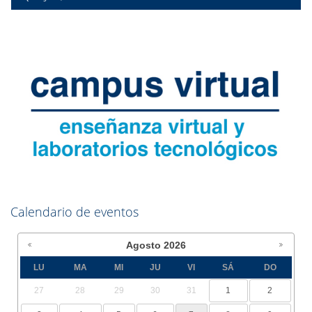
Calendario de eventos
Agosto
2026
LU
MA
MI
JU
VI
SÁ
DO
27
28
29
30
31
1
2